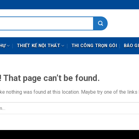
THỰ
THIẾT KẾ NỘI THẤT
THI CÔNG TRỌN GÓI
BÁO G
 That page can’t be found.
like nothing was found at this location. Maybe try one of the link