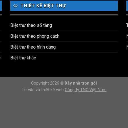
THIẾT KẾ BIỆT THỰ
Biệt thự theo số tầng
Biệt thự theo phong cách
Biệt thự theo hình dáng
h
Biệt thự khác
Copyright 2026 ©
Xây nhà trọn gói
Tư vấn và thiết kế web
Công ty TNC Việt Nam