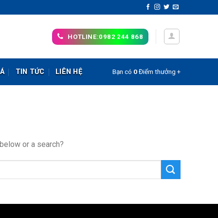
HOTLINE:0982 244 868
IÁ
TIN TỨC
LIÊN HỆ
Bạn có
0
Điểm thưởng +
s below or a search?