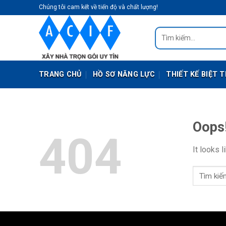
Skip
Chúng tôi cam kết về tiến độ và chất lượng!
to
content
Tìm
kiếm:
TRANG CHỦ
HỒ SƠ NĂNG LỰC
THIẾT KẾ BIỆT 
Oops!
404
It looks 